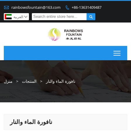

rainbowsfountain@163.com
+86-13631409487


العربية

Togg
نافورة الماء والنار
>
المنتجات
>
منزل
نافورة الماء والنار