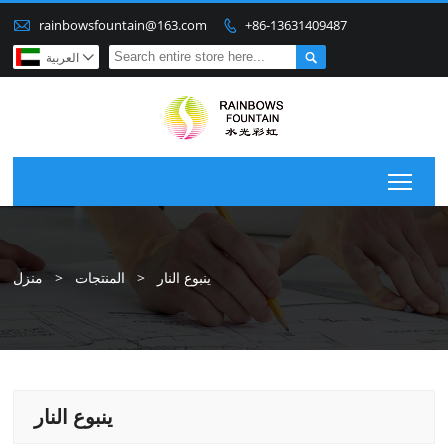

rainbowsfountain@163.com
+86-13631409487


العربية

Togg
ينبوع النار
>
المنتجات
>
منزل
ينبوع النار