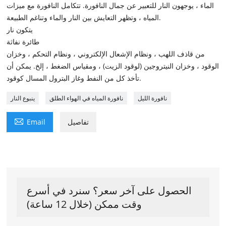
الماء ، يوجهون النار للتعبير عن جمال النافورة. تتكامل النافورة مع ميزات
المياه ، وتظهر التعايش بين النار والماء وتناغم الطبيعة.
يتكون نار
طائرة نفاثة
من قاذف اللهب ، ونظام الإشعال الإلكتروني ، ونظام التحكم ، وخزان
الوقود ، وخزان النيتروجين (لوقود الزيت) ، ومقياس الضغط ، إلخ. يمكن أن
تأخذ كل من النفط وغاز البترول المسال كوقود.
نافورة الليل
نافورة المياه في الهواء الطلق
ينبوع النار

تفاصيل
Email
الحصول على آخر سعر؟ سنرد في أسرع
وقت ممكن (خلال 12 ساعة)