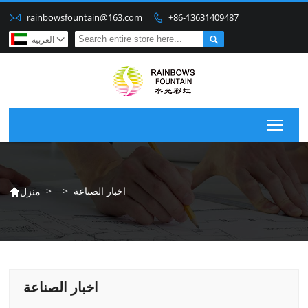

rainbowsfountain@163.com
+86-13631409487


العربية

Togg
اخبار الصناعة
>
>
منزل

اخبار الصناعة