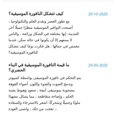
كيف تتشكل النافورة الموسيقية؟
29-10-2020
مع تطور العصر وتقدم العلم والتكنولوجيا ،
أصبحت النوافير الموسيقية منظرًا جميلًا آخر
للمدينة. إنها مختلفة في الشكل ورائعة ، والناس
لا يسعهم إلا أن يكونوا في حالة سكر. عندما
ننغمس في جمالها ، هل فكرت يومًا كيف تتشكل
النافورة الموسيقية؟
ما قيمة النافورة الموسيقية في البناء
29-09-2020
الحضري؟
يتم التحكم في نافورة الموسيقى بواسطة كمبيوتر
وتدمج الصوت والضوء واللون. أضواء الفوهة
مصحوبة بموسيقى أنيقة ، صعود وهبوط يشبه
الحلم ، وإضاءة متقاطعة ، مما يشكل مشهدًا
ملونًا وجميلًا ومتحركًا. اشعر بالاسترخاء والسعادة
، تعجب من ذلك ، وانسى العودة.