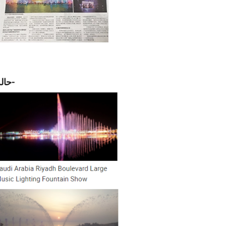
-حالة مشروع نافورة رينبو-