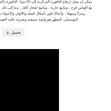
يمكن أن يصل ارتفاع النافورة المركزية إلى 0
مع أقواس قزح ، وينابيع جارية ، وينابيع انفجار الغاز ، وما إلى ذلك ، ت
ومرنًا ومبهجًا ، وأحيانًا تكون أشكال المياه والألوان والأضوا
الموسيقى. المظهر هو وليمة سمعية وبصرية عالية التقنية تحت سماء الليل.
تحميل
