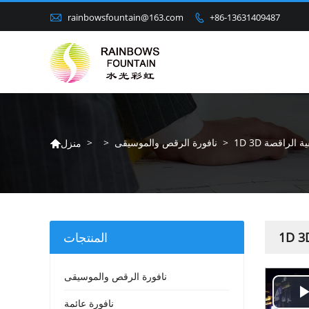

rainbowsfountain@163.com
+86-13631409487

يقية الراقصة
>
نافورة الرقص والموسيقى
>
>
منزل

المنتجات
نافورة الرقص والموسيقى
نافورة عائمة