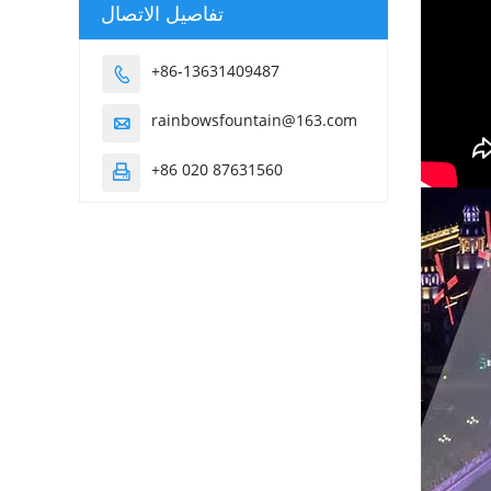
تفاصيل الاتصال
+86-13631409487

rainbowsfountain@163.com

+86 020 87631560
