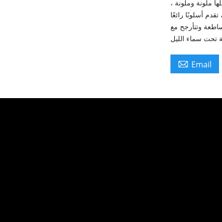
6 مترًا. النافورة بأكملها ملونة وملونة ،
قدم أسلوبًا رائعًا
ء ساطعة وتتأرجح مع

Email