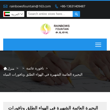

rainbowsfountain@163.com
+86-13631409487


العربية

Togg
>
نافورة عائمة
>
>
منزل

البحيرة العائمة الشهيرة في الهواء الطلق ونافورات المياه
البحيرة العائمة الشهيرة في الهواء الطلق ونافورات