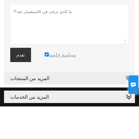
سياسة خاصة
تقدم
المزيد من المنتجات

المزيد من الخدمات









حقوق الطبع والنشر © Guangzhou Shuiguang Fountain Equipment Co.،
Ltd