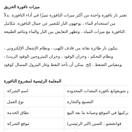
ميزات نافورة الحريق
تعتبر نار نافورة واحدة من أكثر ميزات النافورة تميزًا في أداء النافورة. بدلاً
من استخدام الماء ، يوجهون النار للتعبير عن جمال النافورة. تتكامل
النافورة مع ميزات المياه ، وتظهر التعايش بين النار والماء وتناغم الطبيعة.
يتكون نار طائرة نفاثة من قاذف اللهب ، ونظام الإشعال الإلكتروني ،
ونظام التحكم ، وخزان الوقود ، وخزان النيتروجين (لوقود الزيت) ،
ومقياس الضغط ، إلخ. يمكن أن تأخذ النفط وغاز البترول المسال كوقود.
المعلمة الرئيسية لمشروع النافورة
شو شويغوانغ نافورة المعدات المحدودة
اسم الشركة
التصنيع والتجارة
نوع العمل
وتركيبها في الموقع وصيانة ما بعد البيع
نطاق الخدمة
قوانغتشو ، الصين (البر الرئيسي)
موقع الشركة