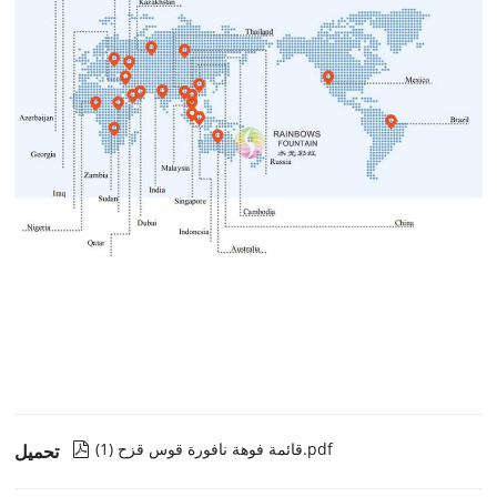
قائمة فوهة نافورة قوس قزح (1).pdf

تحميل