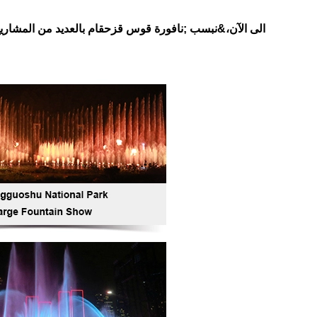
الى الآن،&نبسب ;
نافورة قوس قزح
قام بالعديد من المشاريع