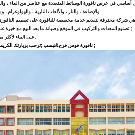
كل أساسي في عرض نافورة الوسائط المتعددة مع عناصر من الماء ، وال
والإضاءة ، والنار ، والألعاب النارية ، والهولوغرام ، وما إلى ذلك.
تصنيع المعدات والتركيب في الموقع وصيانة ما بعد البيع مع خبرة غنية&نبسب ;
على البناء لأكثر من 30 دولة.
&نبسب ;ترحب بزيارتك الكريمة!&نبسب ;
نافورة قوس قزح