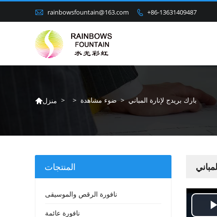

rainbowsfountain@163.com
+86-13631409487

بارك بريدج لإنارة المباني
>
ضوء مشاهدة
>
>
منزل

لمباني
المنتجات
نافورة الرقص والموسيقى
نافورة عائمة