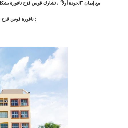
مع إيمان "الجودة أولاً" ، تشارك قوس قزح نافورة بش
نافورة قوس قزح هي شركة محترفة لتقديم خدمة مخصصة للنافورة على تصميم النافورة ،&نبسب ;