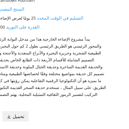
Rainbows Fountain
المنتج المصد
التسليم في الوقت المحدد
25 يومًا لعرض الإضاءة في الهواء الطلق
القدرة على التوريد
1000 مجموع
يبدأ مشروع الإضاءة الخارجية هذا من مدخل البوابة الرئي
الطبيعية الشجرية وجزيرة البحيرة والأبراج المتعددة والأجنح
التصميم الشاملة للأقسام الأربعة ذات الطابع الخاص بحديقة
والحديقة القديمة الساحرة وحديقة الخيال الملونة وحديقة الاست
تصميم كل حديقة بمواضيع مختلفة وفقًا لخصائصها الطبيعية ومناظر
ما يميزه هو أن التكنولوجيا الرقمية التفاعلية يمكن رؤيتها ف
الطريق. على سبيل المثال ، تستخدم حديقة السحر القديمة التكنول
التركيب لتفسير الرموز الثقافية التمثيلية المحلية. يهتم الت
تحميل
