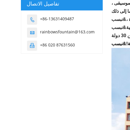
تفاصيل الاتصال
موسيقى ،
+86-13631409487

rainbowsfountain@163.com

+86 020 87631560
