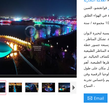
ر
قوانغتشو، الصين
Video
ة / سنة
Video
Player
سية لبحيرة لايوان
is
loading.
، والمحور الرئيسي هو الطريق الرئيسي بطول 2 كم حول البحيرة. تشكل المناظر
ة وسبعة جسور خطة
 المناظر الطبيعية
كشاف الخيالية. تم
ها الطبيعية. أهم
ي كل مكان على طول
وجيا الرقمية وفن
صميم بإحساس تجربة
السياح ،

Email