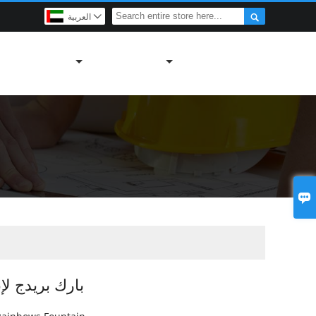

العربية


بارك بريدج لإن